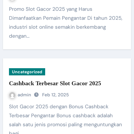
Promo Slot Gacor 2025 yang Harus
Dimanfaatkan Pemain Pengantar Di tahun 2025,
industri slot online semakin berkembang
dengan…
Uncategorized
Cashback Terbesar Slot Gacor 2025
admin
Feb 12, 2025
Slot Gacor 2025 dengan Bonus Cashback
Terbesar Pengantar Bonus cashback adalah
salah satu jenis promosi paling menguntungkan
bagi…