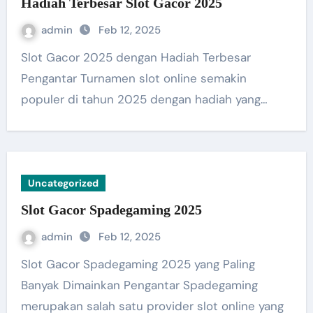
Hadiah Terbesar Slot Gacor 2025
admin
Feb 12, 2025
Slot Gacor 2025 dengan Hadiah Terbesar
Pengantar Turnamen slot online semakin
populer di tahun 2025 dengan hadiah yang…
Uncategorized
Slot Gacor Spadegaming 2025
admin
Feb 12, 2025
Slot Gacor Spadegaming 2025 yang Paling
Banyak Dimainkan Pengantar Spadegaming
merupakan salah satu provider slot online yang