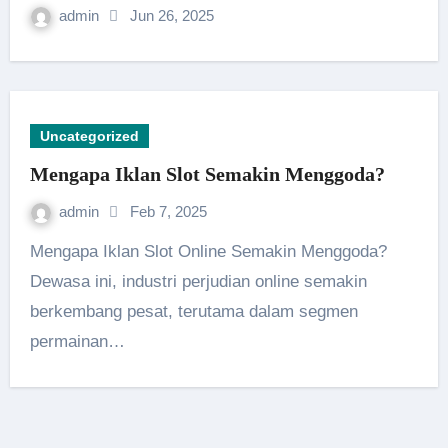
admin
Jun 26, 2025
Uncategorized
Mengapa Iklan Slot Semakin Menggoda?
admin
Feb 7, 2025
Mengapa Iklan Slot Online Semakin Menggoda?
Dewasa ini, industri perjudian online semakin
berkembang pesat, terutama dalam segmen
permainan…