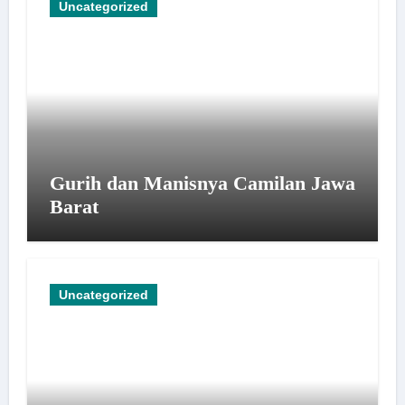
Uncategorized
Gurih dan Manisnya Camilan Jawa
Barat
Uncategorized