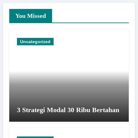
You Missed
Uncategorized
3 Strategi Modal 30 Ribu Bertahan