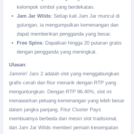
kelompok simbol yang berdekatan.
Jam Jar Wilds
: Setiap kali Jam Jar muncul di
gulungan, ia mengumpulkan kemenangan dan
dapat memberikan pengganda yang besar.
Free Spins
: Dapatkan hingga 20 putaran gratis
dengan pengganda yang meningkat.
Ulasan
:
Jammin’ Jars 2 adalah slot yang menggabungkan
grafis cerah dan fitur menarik dengan RTP yang
menguntungkan. Dengan RTP 96.40%, slot ini
menawarkan peluang kemenangan yang lebih besar
dalam jangka panjang. Fitur Cluster Pays
membuatnya berbeda dari mesin slot tradisional,
dan Jam Jar Wilds memberi pemain kesempatan