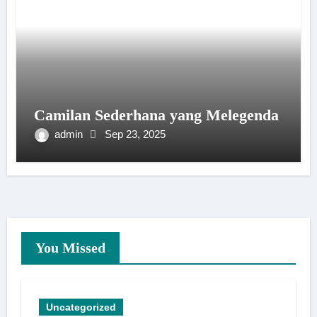
Camilan Sederhana yang Melegenda
admin
Sep 23, 2025
You Missed
Uncategorized