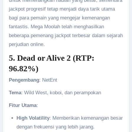
untuk memenangkan hadiah yang besar, sementara
jackpot progresif tetap menjadi daya tarik utama
bagi para pemain yang mengejar kemenangan
fantastis. Mega Moolah telah menghasilkan
beberapa pemenang jackpot terbesar dalam sejarah
perjudian online.
5. Dead or Alive 2 (RTP:
96.82%)
Pengembang
: NetEnt
Tema
: Wild West, koboi, dan perampokan
Fitur Utama
:
High Volatility
: Memberikan kemenangan besar
dengan frekuensi yang lebih jarang.