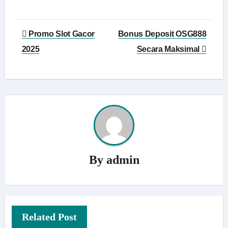
Post
Promo Slot Gacor
Bonus Deposit OSG888
navigation
2025
Secara Maksimal
By
admin
Related Post