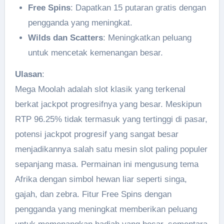
Free Spins
: Dapatkan 15 putaran gratis dengan
pengganda yang meningkat.
Wilds dan Scatters
: Meningkatkan peluang
untuk mencetak kemenangan besar.
Ulasan
:
Mega Moolah adalah slot klasik yang terkenal
berkat jackpot progresifnya yang besar. Meskipun
RTP 96.25% tidak termasuk yang tertinggi di pasar,
potensi jackpot progresif yang sangat besar
menjadikannya salah satu mesin slot paling populer
sepanjang masa. Permainan ini mengusung tema
Afrika dengan simbol hewan liar seperti singa,
gajah, dan zebra. Fitur Free Spins dengan
pengganda yang meningkat memberikan peluang