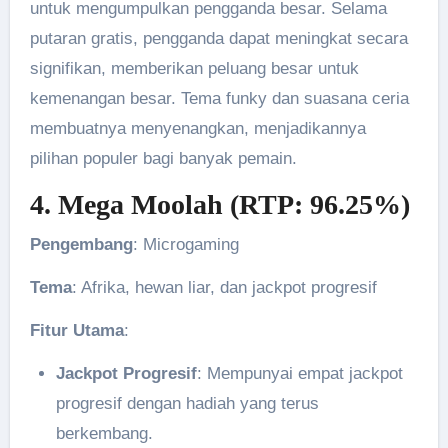
untuk mengumpulkan pengganda besar. Selama
putaran gratis, pengganda dapat meningkat secara
signifikan, memberikan peluang besar untuk
kemenangan besar. Tema funky dan suasana ceria
membuatnya menyenangkan, menjadikannya
pilihan populer bagi banyak pemain.
4. Mega Moolah (RTP: 96.25%)
Pengembang
: Microgaming
Tema
: Afrika, hewan liar, dan jackpot progresif
Fitur Utama
:
Jackpot Progresif
: Mempunyai empat jackpot
progresif dengan hadiah yang terus
berkembang.