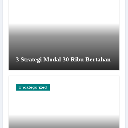
3 Strategi Modal 30 Ribu Bertahan
Uncategorized