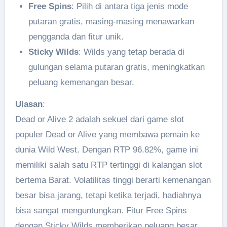
Free Spins
: Pilih di antara tiga jenis mode
putaran gratis, masing-masing menawarkan
pengganda dan fitur unik.
Sticky Wilds
: Wilds yang tetap berada di
gulungan selama putaran gratis, meningkatkan
peluang kemenangan besar.
Ulasan
:
Dead or Alive 2 adalah sekuel dari game slot
populer Dead or Alive yang membawa pemain ke
dunia Wild West. Dengan RTP 96.82%, game ini
memiliki salah satu RTP tertinggi di kalangan slot
bertema Barat. Volatilitas tinggi berarti kemenangan
besar bisa jarang, tetapi ketika terjadi, hadiahnya
bisa sangat menguntungkan. Fitur Free Spins
dengan Sticky Wilds memberikan peluang besar